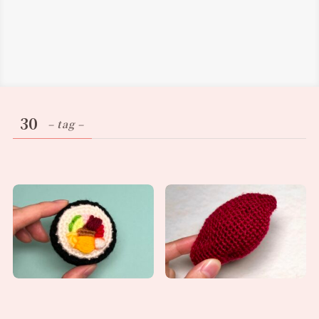
30
– tag –