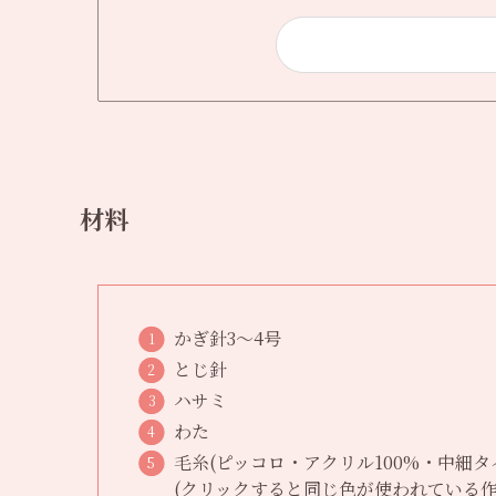
材料
かぎ針3〜4号
とじ針
ハサミ
わた
毛糸(ピッコロ・アクリル100%・中細タ
(クリックすると同じ色が使われている作