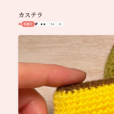
カステラ
和菓子
★★
54
8