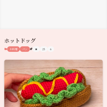
ホットドッグ
お料理
パン
★
25
6