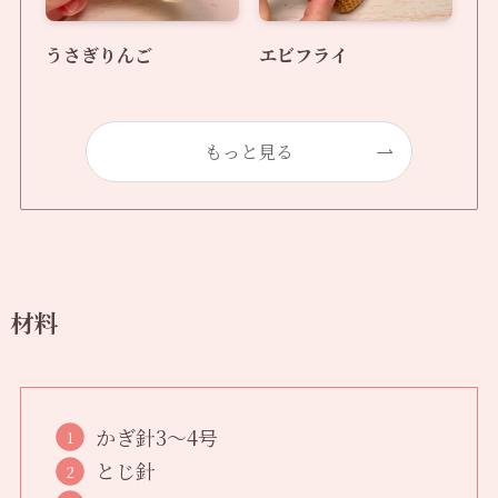
うさぎりんご
エビフライ
もっと見る
材料
かぎ針3〜4号
とじ針