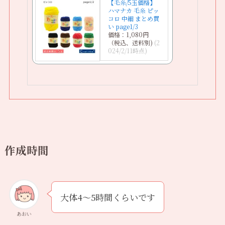
【毛糸/5玉価格】
ハマナカ 毛糸 ピッ
コロ 中細 まとめ買
い page1/3
価格：1,080円
（税込、送料別)
(2
024/2/11時点)
作成時間
大体4〜5時間くらいです
あおい