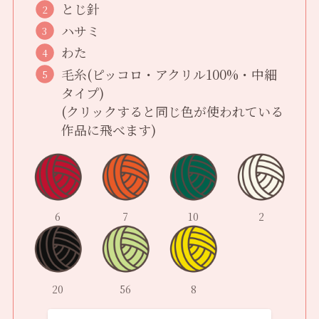
とじ針
ハサミ
わた
毛糸(ピッコロ・アクリル100%・中細
タイプ)
(クリックすると同じ色が使われている
作品に飛べます)
6
7
10
2
20
56
8