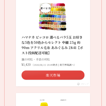
ハマナカ ピッコロ 選べるバラ5玉 お好き
な5色を50色からセレクト 中細 25g 約
90m アクリル毛糸 あみぐるみ 2841【ポ
スト投函配送可能】
旗の村松・手芸の村松
¥1,420
（2026/06/22 20:49時点 | 楽天市場調べ）
楽天市場
ポチップ