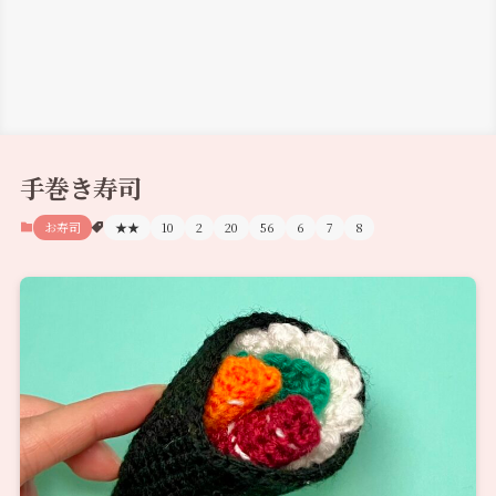
手巻き寿司
お寿司
★★
10
2
20
56
6
7
8