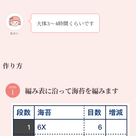
大体3〜4時間くらいです
あおい
作り方
STEP
編み表に沿って海苔を編みます