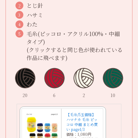
とじ針
ハサミ
わた
毛糸(ピッコロ・アクリル100%・中細
タイプ)
(クリックすると同じ色が使われている
作品に飛べます)
20
6
2
10
【毛糸/5玉価格】
ハマナカ 毛糸 ピッ
コロ 中細 まとめ買
い page1/3
価格：1,080円