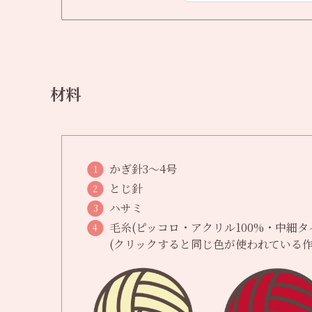
材料
かぎ針3〜4号
とじ針
ハサミ
毛糸(ピッコロ・アクリル100%・中細タ
(クリックすると同じ色が使われている作