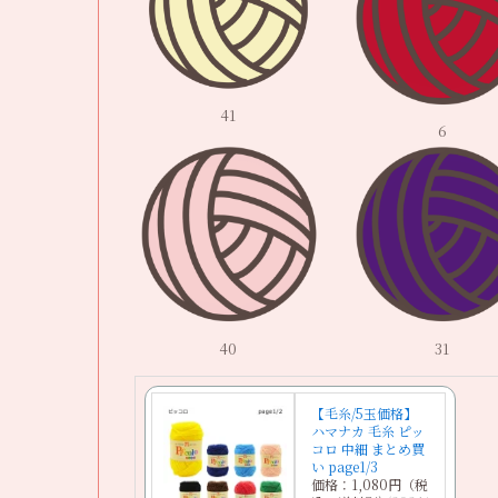
41
6
40
31
【毛糸/5玉価格】
ハマナカ 毛糸 ピッ
コロ 中細 まとめ買
い page1/3
価格：1,080円（税