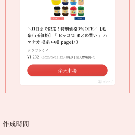
＼11日まで限定！特別価格3％OFF／【毛
糸/5玉価格】『 ピッコロ まとめ買い 』ハ
マナカ 毛糸 中細 page1/3
クラフトケイ
¥1,232
（2026/06/22 22:43時点 | 楽天市場調べ）
楽天市場
ポチップ
作成時間