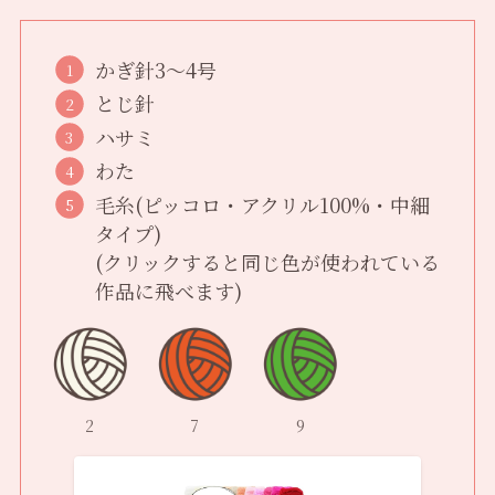
かぎ針3〜4号
とじ針
ハサミ
わた
毛糸(ピッコロ・アクリル100%・中細
タイプ)
(クリックすると同じ色が使われている
作品に飛べます)
2
7
9