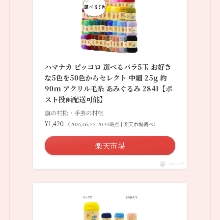
ハマナカ ピッコロ 選べるバラ5玉 お好き
な5色を50色からセレクト 中細 25g 約
90m アクリル毛糸 あみぐるみ 2841【ポ
スト投函配送可能】
旗の村松・手芸の村松
¥1,420
（2026/06/22 20:49時点 | 楽天市場調べ）
楽天市場
ポチップ