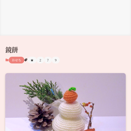
鏡餅
おせち
★
2
7
9