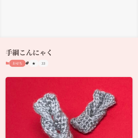
手綱こんにゃく
おせち
★
33