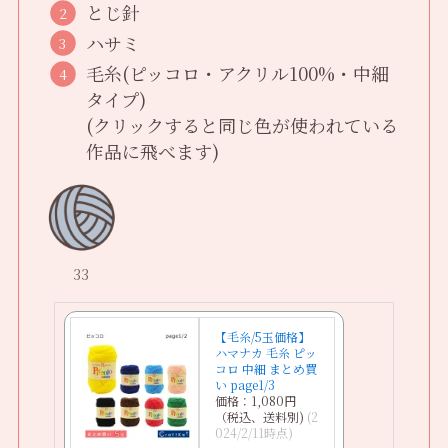
とじ針
ハサミ
毛糸(ピッコロ・アクリル100%・中細
タイプ)
(クリックすると同じ色が使われている
作品に飛べます)
33
【毛糸/5玉価格】
ハマナカ 毛糸 ピッ
コロ 中細 まとめ買
い page1/3
価格：1,080円
（税込、送料別)
(2
024/2/11時点)