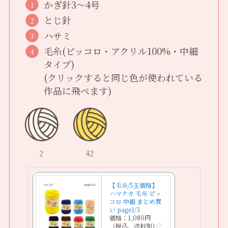
かぎ針3〜4号
とじ針
ハサミ
毛糸(ピッコロ・アクリル100%・中細
タイプ)
(クリックすると同じ色が使われている
作品に飛べます)
2
42
【毛糸/5玉価格】
ハマナカ 毛糸 ピッ
コロ 中細 まとめ買
い page1/3
価格：1,080円
（税込、送料別)
(2