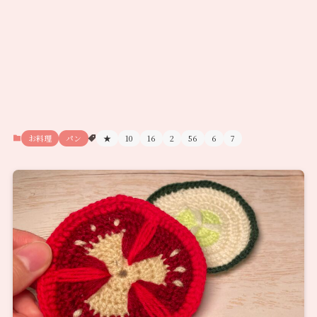
お料理
パン
★
10
16
2
56
6
7