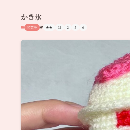
かき氷
和菓子
★★
12
2
5
6