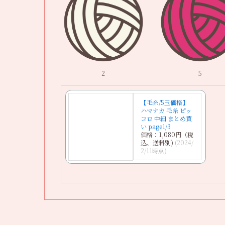
2
5
【毛糸/5玉価格】
ハマナカ 毛糸 ピッ
コロ 中細 まとめ買
い page1/3
価格：1,080円（税
込、送料別)
(2024/
2/11時点)