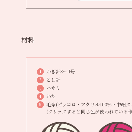
材料
かぎ針3〜4号
とじ針
ハサミ
わた
毛糸(ピッコロ・アクリル100%・中細タ
(クリックすると同じ色が使われている作