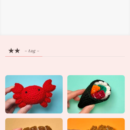
★★
– tag –