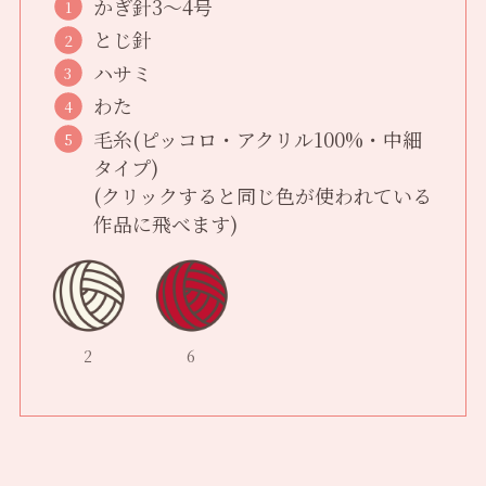
かぎ針3〜4号
とじ針
ハサミ
わた
毛糸(ピッコロ・アクリル100%・中細
タイプ)
(クリックすると同じ色が使われている
作品に飛べます)
2
6