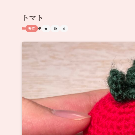
トマト
野菜
★
10
6