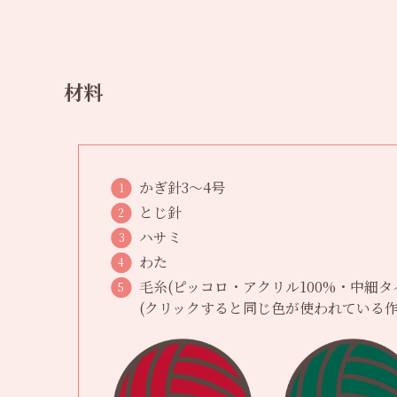
材料
かぎ針3〜4号
とじ針
ハサミ
わた
毛糸(ピッコロ・アクリル100%・中細タ
(クリックすると同じ色が使われている作