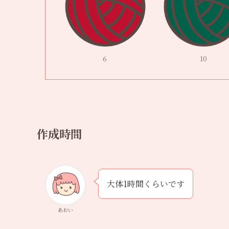
6
10
作成時間
大体1時間くらいです
あおい