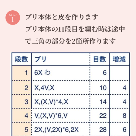
ブリ本体と皮を作ります
STEP
ブリ本体の11段目を編む時は途中
で三角の部分を2箇所作ります