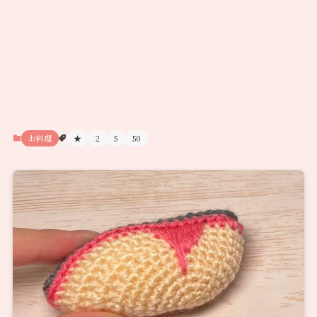
お料理
★
2
5
50