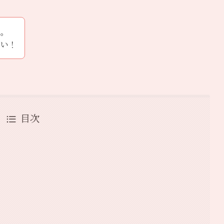
か。
さい！
目次