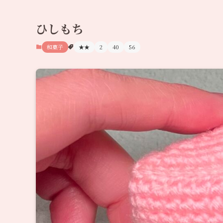
ひしもち
和菓子
★★
2
40
56