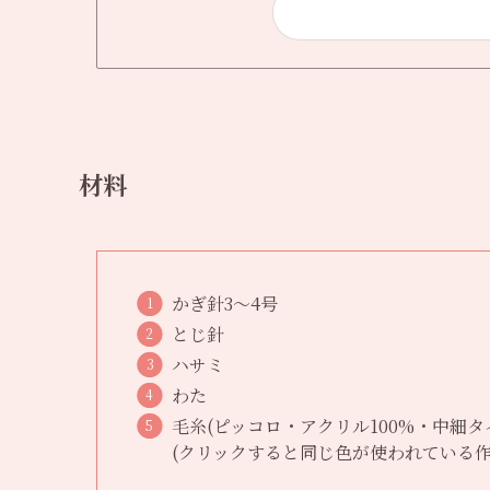
材料
かぎ針3〜4号
とじ針
ハサミ
わた
毛糸(ピッコロ・アクリル100%・中細タ
(クリックすると同じ色が使われている作