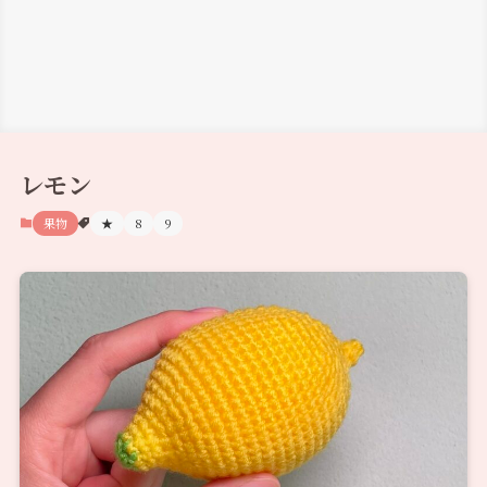
レモン
果物
★
8
9