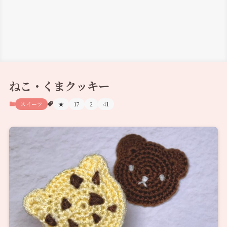
ねこ・くまクッキー
スイーツ
★
17
2
41