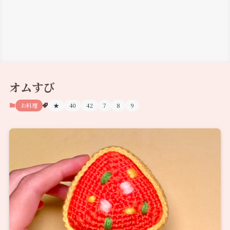
オムすび
お料理
★
40
42
7
8
9