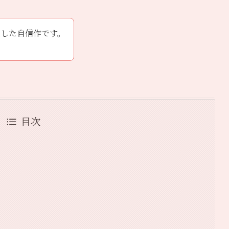
直した自信作です。
目次