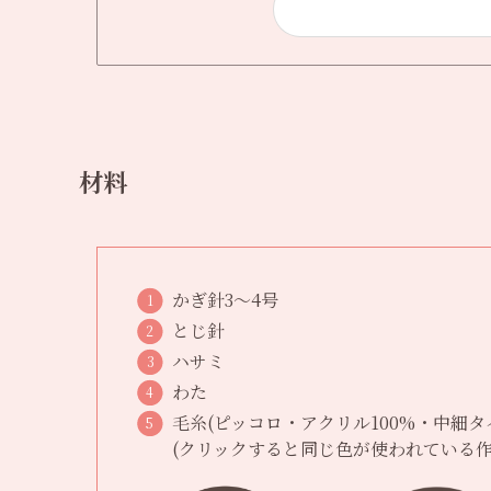
材料
かぎ針3〜4号
とじ針
ハサミ
わた
毛糸(ピッコロ・アクリル100%・中細タ
(クリックすると同じ色が使われている作