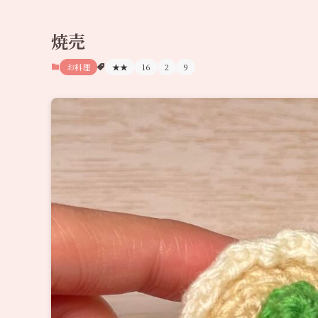
焼売
お料理
★★
16
2
9