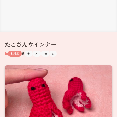
たこさんウインナー
お料理
★
20
40
6