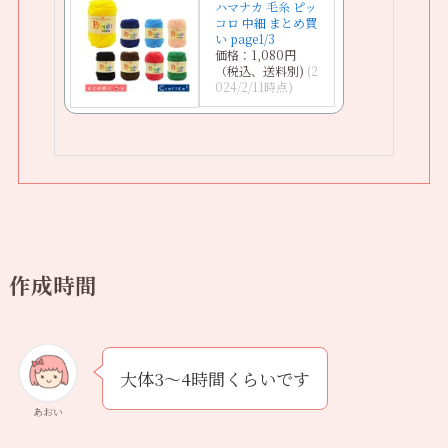
ハマナカ 毛糸 ピッ
コロ 中細 まとめ買
い page1/3
価格：1,080円
（税込、送料別)
(2
024/2/11時点)
作成時間
大体3〜4時間くらいです
あおい