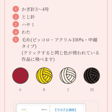
かぎ針3〜4号
とじ針
ハサミ
わた
毛糸(ピッコロ・アクリル100%・中細
タイプ)
(クリックすると同じ色が使われている
作品に飛べます)
6
8
2
20
【毛糸/5玉価格】